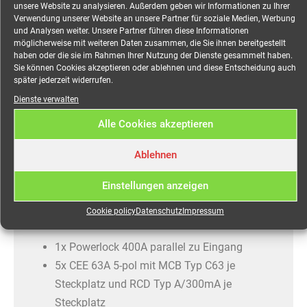
unsere Website zu analysieren. Außerdem geben wir Informationen zu Ihrer
auf 1x Powerlock 400A, 5x
Verwendung unserer Website an unsere Partner für soziale Medien, Werbung
und Analysen weiter. Unsere Partner führen diese Informationen
CEE 63A, 1x PE-Dinse
möglicherweise mit weiteren Daten zusammen, die Sie ihnen bereitgestellt
haben oder die sie im Rahmen Ihrer Nutzung der Dienste gesammelt haben.
mieten
Sie können Cookies akzeptieren oder ablehnen und diese Entscheidung auch
später jederzeit widerrufen.
Dienste verwalten
Robuster Event-Stromverteiler für Messe, Event,
Alle Cookies akzeptieren
Open-Air, Veranstaltungen jeglicher Art.
Eingang:
Ablehnen
Powerlock 400A
Einstellungen anzeigen
Phasenkontrollleuchten
Cookie policy
Datenschutz
Impressum
Ausgänge:
1x Powerlock 400A parallel zu Eingang
5x CEE 63A 5-pol mit MCB Typ C63 je
Steckplatz und RCD Typ A/300mA je
Steckplatz