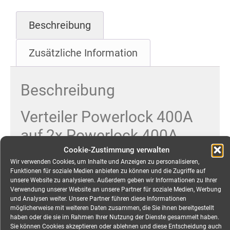
Beschreibung
Zusätzliche Information
Beschreibung
Verteiler Powerlock 400A
auf 2x Powerlock 400A
mieten
Cookie-Zustimmung verwalten
Wir verwenden Cookies, um Inhalte und Anzeigen zu personalisieren,
Funktionen für soziale Medien anbieten zu können und die Zugriffe auf
Mobiler Stromverteiler im Gummigehäuse für den
unsere Website zu analysieren. Außerdem geben wir Informationen zu Ihrer
Verwendung unserer Website an unsere Partner für soziale Medien, Werbung
universellen Einsatz bei Konzerten, Open-Airs,
und Analysen weiter. Unsere Partner führen diese Informationen
Stadtfesten, Messen und jeglicher Art an
möglicherweise mit weiteren Daten zusammen, die Sie ihnen bereitgestellt
haben oder die sie im Rahmen Ihrer Nutzung der Dienste gesammelt haben.
Veranstaltungen.
Sie können Cookies akzeptieren oder ablehnen und diese Entscheidung auch