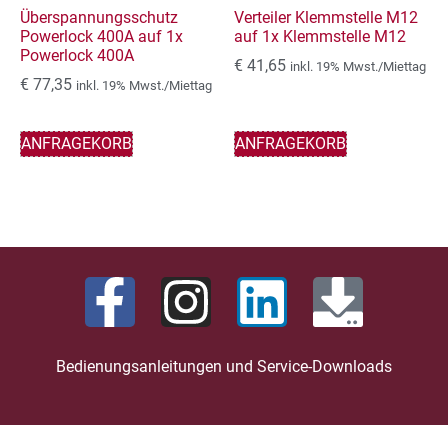
Überspannungsschutz
Verteiler Klemmstelle M12
Powerlock 400A auf 1x
auf 1x Klemmstelle M12
Powerlock 400A
€
41,65
inkl. 19% Mwst./Miettag
€
77,35
inkl. 19% Mwst./Miettag
ANFRAGEKORB
ANFRAGEKORB
Bedienungsanleitungen und Service-Downloads