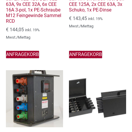
63A, 9x CEE 32A, 6x CEE
CEE 125A, 2x CEE 63A, 3x
16A 3-pol, 1x PE-Schraube
Schuko, 1x PE-Dinse
M12 Feingewinde Sammel
€
143,45
inkl. 19%
RCD
Mwst./Miettag
€
144,05
inkl. 19%
Mwst./Miettag
ANFRAGEKORB
ANFRAGEKORB