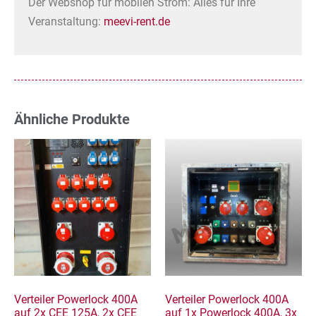
Der Webshop für mobilen Strom: Alles für Ihre
Veranstaltung:
meevi-rent.de
Ähnliche Produkte
Verteiler Powerlock 400A
Verteiler Powerlock 400A
auf 2x CEE 125A, 2x CEE
auf 1x Powerlock 400A, 3x