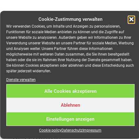
Cookie-Zustimmung verwalten
Wir verwenden Cookies, um Inhalte und Anzeigen zu personalisieren,
Beschreibung
Funktionen für soziale Medien anbieten zu können und die Zugriffe auf
unsere Website zu analysieren. Außerdem geben wir Informationen zu Ihrer
Verwendung unserer Website an unsere Partner für soziale Medien, Werbung
Zusätzliche Information
und Analysen weiter. Unsere Partner führen diese Informationen
möglicherweise mit weiteren Daten zusammen, die Sie ihnen bereitgestellt
haben oder die sie im Rahmen Ihrer Nutzung der Dienste gesammelt haben.
Beschreibung
Sie können Cookies akzeptieren oder ablehnen und diese Entscheidung auch
später jederzeit widerrufen.
Dienste verwalten
Verteiler Powerlock 400A
Alle Cookies akzeptieren
auf 2x CEE 125A, 2x CEE
63A, 9x CEE 32A, 6x CEE
Ablehnen
16A 3-pol, 1x PE-Schraube
Einstellungen anzeigen
M12 Feingewinde Sammel
Cookie policy
Datenschutz
Impressum