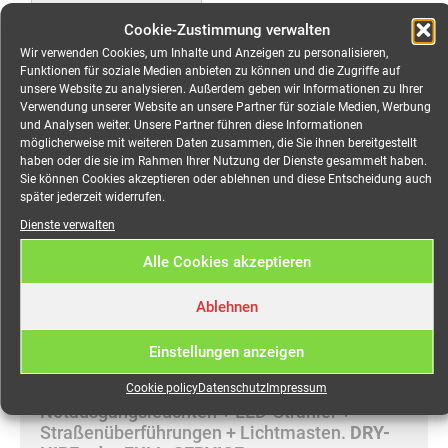
Beschreibung
Cookie-Zustimmung verwalten
Wir verwenden Cookies, um Inhalte und Anzeigen zu personalisieren,
Funktionen für soziale Medien anbieten zu können und die Zugriffe auf
Beschreibung
unsere Website zu analysieren. Außerdem geben wir Informationen zu Ihrer
Verwendung unserer Website an unsere Partner für soziale Medien, Werbung
und Analysen weiter. Unsere Partner führen diese Informationen
Kabeladapter CEE 125 A
möglicherweise mit weiteren Daten zusammen, die Sie ihnen bereitgestellt
haben oder die sie im Rahmen Ihrer Nutzung der Dienste gesammelt haben.
(m) auf CEE 63A (fm)
Sie können Cookies akzeptieren oder ablehnen und diese Entscheidung auch
später jederzeit widerrufen.
mieten
Dienste verwalten
Alle Cookies akzeptieren
Mieten Sie Ihre mobile Stromversorgung
online bei MEEVI-rent in Stuttgart.
Wir vermieten: Stromkabel + Stromverteiler +
Ablehnen
Stromaggregate + Überfahrrampen und
Kabelbrücken + Notbeleuchtung +
Einstellungen anzeigen
Stromgeneratoren + Eventverteiler +
Verteilerschränke + Flächenleuchten +
Cookie policy
Datenschutz
Impressum
Notausgangsleuchten + LED-Strahler +
Straßenüberführungen + Lichtmasten.
DRY-