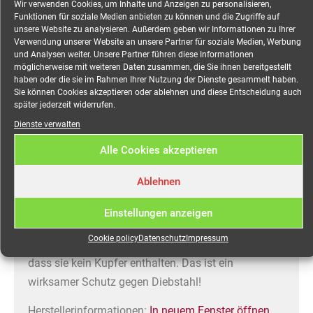
Wir verwenden Cookies, um Inhalte und Anzeigen zu personalisieren,
hoch beanspruchbare Gummi- oder PUR-Materialien
Funktionen für soziale Medien anbieten zu können und die Zugriffe auf
unsere Website zu analysieren. Außerdem geben wir Informationen zu Ihrer
zum Einsatz, die besonders temperatur- und
Verwendung unserer Website an unsere Partner für soziale Medien, Werbung
witterungsbeständig und – je nach Ausführung –
und Analysen weiter. Unsere Partner führen diese Informationen
möglicherweise mit weiteren Daten zusammen, die Sie ihnen bereitgestellt
auch halogenfrei und flammhemmend sind. Den
haben oder die sie im Rahmen Ihrer Nutzung der Dienste gesammelt haben.
Aluminium-typischen Eigenschaften tragen
Sie können Cookies akzeptieren oder ablehnen und diese Entscheidung auch
später jederzeit widerrufen.
zuverlässigen Verbindungstechniken Rechnung.
Dienste verwalten
ALUKAFLEX® steht für eine innovative Produktlinie,
die den professionellen und industriellen Anwendern
Alle Cookies akzeptieren
in vielen Anwendungsbereichen die Arbeit erheblich
Ablehnen
erleichtert und Kosten senkt.
ALUKAFLEX® – Leitungen werden mit einem
Einstellungen anzeigen
fortlaufenden Streifen und entsprechender
Cookie policy
Datenschutz
Impressum
Bedruckung gekennzeichnet und signalisieren so,
dass sie kein Kupfer enthalten. Das ist ein
wirksamer Schutz gegen Diebstahl!
Herstellerinformationen:
In neuem Fenster öffnen