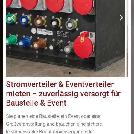
Stromverteiler & Eventverteiler
mieten – zuverlässig versorgt für
Stromverteiler & Eventverteiler
Baustelle & Event
mieten für
Veranstaltungen und Events
Sie planen eine Baustelle, ein Event oder eine
Vom Schukoverteiler über Stromzähler,
Großveranstaltung und brauchen eine sichere,
Baustromverteiler bis zum 400A Verteilerschrank
leistungsstarke Baustromversorgung oder