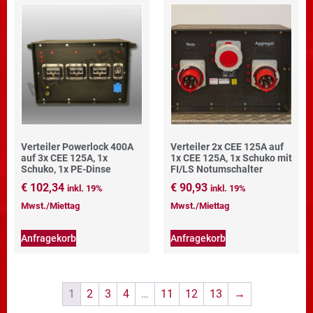
Verteiler Powerlock 400A
Verteiler 2x CEE 125A auf
auf 3x CEE 125A, 1x
1x CEE 125A, 1x Schuko mit
Schuko, 1x PE-Dinse
FI/LS Notumschalter
€
102,34
€
90,93
inkl. 19%
inkl. 19%
Mwst./Miettag
Mwst./Miettag
Anfragekorb
Anfragekorb
1
2
3
4
…
11
12
13
→