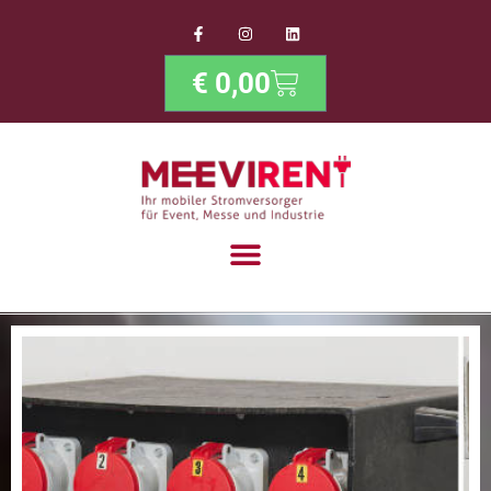
content
€
0,00