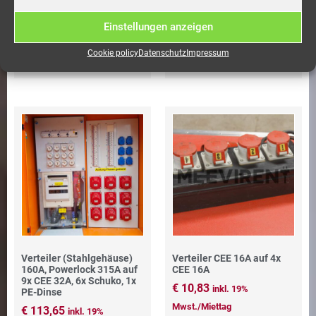
€
144,05
inkl. 19%
Einstellungen anzeigen
Mwst./Miettag
Cookie policy
Datenschutz
Impressum
Anfragekorb
Anfragekorb
Verteiler (Stahlgehäuse)
Verteiler CEE 16A auf 4x
160A, Powerlock 315A auf
CEE 16A
9x CEE 32A, 6x Schuko, 1x
€
10,83
inkl. 19%
PE-Dinse
Mwst./Miettag
€
113,65
inkl. 19%