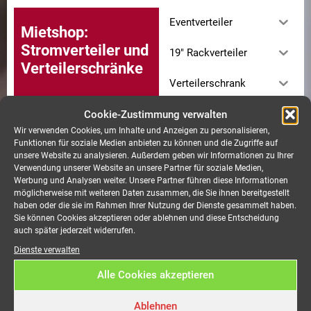
Eventverteiler
Mietshop:
Stromverteiler und
19" Rackverteiler
Verteilerschränke
Verteilerschrank
Cookie-Zustimmung verwalten
Wir verwenden Cookies, um Inhalte und Anzeigen zu personalisieren,
Funktionen für soziale Medien anbieten zu können und die Zugriffe auf
unsere Website zu analysieren. Außerdem geben wir Informationen zu Ihrer
Verteiler CEE 63A auf 2x
Verwendung unserer Website an unsere Partner für soziale Medien,
CEE 32A, MCB
Werbung und Analysen weiter. Unsere Partner führen diese Informationen
€
27,13
inkl. 19%
möglicherweise mit weiteren Daten zusammen, die Sie ihnen bereitgestellt
haben oder die sie im Rahmen Ihrer Nutzung der Dienste gesammelt haben.
Mwst./Miettag
Sie können Cookies akzeptieren oder ablehnen und diese Entscheidung
auch später jederzeit widerrufen.
Verteiler Powerlock 400A
Dienste verwalten
auf 2x CEE 125A, 2x CEE
63A, 9x CEE 32A, 6x CEE
Alle Cookies akzeptieren
16A 3-pol, 1x PE-Schraube
M12 Feingewinde Sammel
RCD
Ablehnen